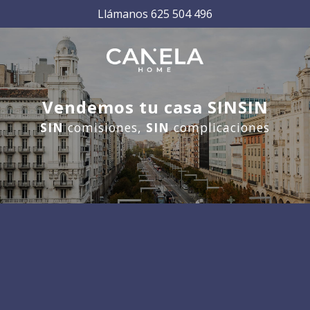
Llámanos 625 504 496
Vendemos tu casa SINSIN
SIN
comisiones,
SIN
complicaciones