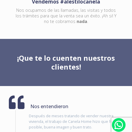
Vendemos #alestilocanela
Nos ocupamos de las llamadas, las visitas y todos
los trámites para que la venta sea un éxito. ¡Ah si! Y
no te cobramos
nada
.
¡Que te lo cuenten nuestros
clientes!
Nos entendieron
Después de meses tratando de vender nuestra
vivienda, el trabajo de Canela Home hizo que fuera
posible, buena imagen y buen trato.